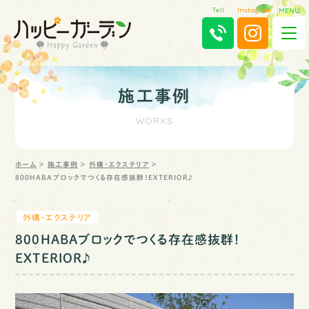
Tell
Instagram
MENU
ホーム
施工事例
WORKS
会社案内
よくあるご質問
ホーム
＞
施工事例
＞
外構・エクステリア
＞
800HABAブロックでつくる存在感抜群！EXTERIOR♪
はじめての方へ
外構・エクステリア
施工事例
800HABAブロックでつくる存在感抜群！
外構・エクステリア
EXTERIOR♪
お庭・ガーデン
ガーデンリフォーム