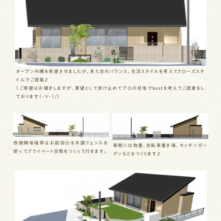
オープン外構を希望させましたが、見た目のバランス、生活スタイルを考えてクローズスタ
イルでご提案♪
（ご希望はお聞きしますが、要望として受け止めてプロの見地でbestを考えてご提案をし
ております（・∀・）/）
西側隣地境界はお庭部分を木調フェンスを
東側には物置、自転車置き場、キッチンガー
使ってプライベート空間をつくって行きます。
デンなどをつくります♪