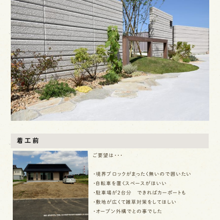
費用の目安
外構・エクステリア
お庭・ガーデン
ガーデンリフォーム
着工前
LINEでお問い合わせ
ご要望は・・・
・境界ブロックがまったく無いので囲いたい
・自転車を置くスペースがほいい
メールでお問い合わせ
・駐車場が2台分 できればカーポートも
・敷地が広くて雑草対策をしてほしい
お電話で
・オープン外構でとの事でした