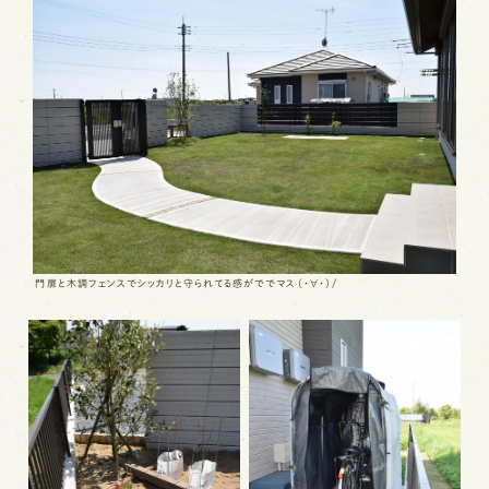
門扉と木調フェンスでシッカリと守られてる感がででマス（・∀・）/