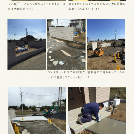
マズは＾＾ ブロックからスタートです♪ 担
流石！大川さん♪ハス部分もコンナに綺麗に
当は大川君班です。
収めてくれます（・∀・）/
駐車場の下地もキッチンとね
コンクリートだけでは味気な
♪
いので乱張りアクセントを♪