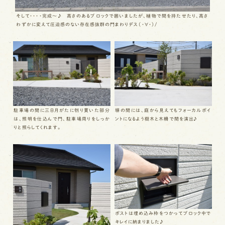
そして・・・・完成～♪ 高さのあるブロックで囲いましたが、植物で間を持たせたり、高さ
わずかに変えて圧迫感のない存在感抜群の門まわりデス（・∀・）/
駐車場の間に三日月がたに刳り貫いた部分
塀の間には、庭から見えてもフォーカルポイ
は、照明を仕込んで門、駐車場周りをしっか
ントになるよう樹木と木柵で間を演出♪
りと照らしてくれます。
ポストは埋め込み枠をつかってブロック中で
キレイに納まりました♪