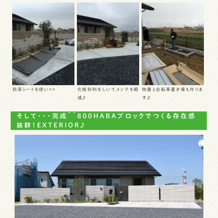
防草シートを使い＞＞
化粧砂利をしいてメンテを軽
物置と自転車置き場も作りま
減♪
す♪
そして・・・完成＾＾800HABAブロックでつくる存在感
抜群！EXTERIOR♪