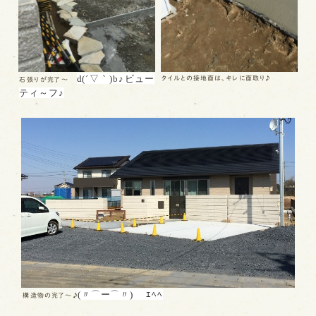
d(´▽｀)b♪
ビュー
タイルとの接地面は、キレに面取り♪
石張りが完了～
ティ～フ♪
(〃⌒ー⌒〃)ゞ ｴﾍﾍ
構造物の完了～♪